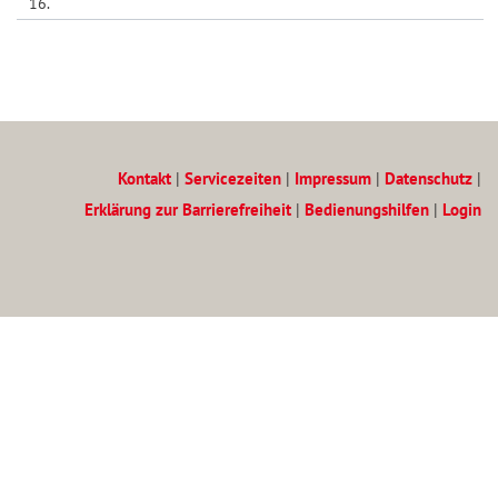
16.
Kontakt
|
Servicezeiten
|
Impressum
|
Datenschutz
|
Erklärung zur Barrierefreiheit
|
Bedienungshilfen
|
Login
Zum Inhalt
(Access key c)
Zur Hauptnavigation
(Access key h)
Zur Unternavigation
(Access key u)
Startseite
(Access key 1)
Inhaltsverzeichnis
(Access key 3)
Suche
(Access key 4)
Datenschutz
(Access key 7)
Kontakt
(Access key 9)