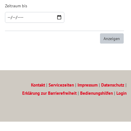
Zeitraum bis
Kontakt
|
Servicezeiten
|
Impressum
|
Datenschutz
|
Erklärung zur Barrierefreiheit
|
Bedienungshilfen
|
Login
Zum Inhalt
(Access key c)
Zur Hauptnavigation
(Access key h)