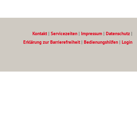
Kontakt
|
Servicezeiten
|
Impressum
|
Datenschutz
|
Erklärung zur Barrierefreiheit
|
Bedienungshilfen
|
Login
Zum Inhalt
(Access key c)
Zur Hauptnavigation
(Access key h)
Zur Unternavigation
(Access key u)
Startseite
(Access key 1)
Inhaltsverzeichnis
(Access key 3)
Suche
(Access key 4)
Datenschutz
(Access key 7)
Kontakt
(Access key 9)