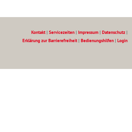
Kontakt
|
Servicezeiten
|
Impressum
|
Datenschutz
|
Erklärung zur Barrierefreiheit
|
Bedienungshilfen
|
Login
Zum Inhalt
(Access key c)
Zur Hauptnavigation
(Access key h)
Zur Unternavigation
(Access key u)
Startseite
(Access key 1)
Inhaltsverzeichnis
(Access key 3)
Suche
(Access key 4)
Datenschutz
(Access key 7)
Kontakt
(Access key 9)